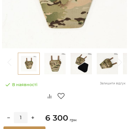
Залишити відгук
В наявності
6 300
−
+
грн