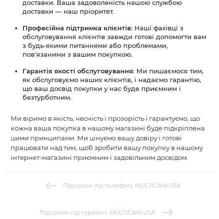
доставки. Ваша задоволеність нашою службою
доставки — наш пріоритет.
Професійна підтримка клієнтів
: Наші фахівці з
обслуговування клієнтів завжди готові допомогти вам
з будь-якими питаннями або проблемами,
пов'язаними з вашим покупкою.
Гарантія якості обслуговування
: Ми пишаємося тим,
як обслуговуємо наших клієнтів, і надаємо гарантію,
що ваш досвід покупки у нас буде приємним і
безтурботним.
Ми віримо в якість, чесність і прозорість і гарантуємо, що
кожна ваша покупка в нашому магазині буде підкріплена
цими принципами. Ми цінуємо вашу довіру і готові
працювати над тим, щоб зробити вашу покупку в нашому
інтернет-магазині приємним і задовільним досвідом.
Підсумок під телефон, MULTICAM USA
Підсумок під турнікет, MULTICAM USA