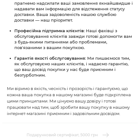
прагнемо надсилати ваші замовлення якнайшвидше і
надавати вам інформацію для відстеження статусу
доставки. Ваша задоволеність нашою службою
доставки — наш пріоритет.
Професійна підтримка клієнтів
: Наші фахівці з
обслуговування клієнтів завжди готові допомогти вам
з будь-якими питаннями або проблемами,
пов'язаними з вашим покупкою.
Гарантія якості обслуговування
: Ми пишаємося тим,
як обслуговуємо наших клієнтів, і надаємо гарантію,
що ваш досвід покупки у нас буде приємним і
безтурботним.
Ми віримо в якість, чесність і прозорість і гарантуємо, що
кожна ваша покупка в нашому магазині буде підкріплена
цими принципами. Ми цінуємо вашу довіру і готові
працювати над тим, щоб зробити вашу покупку в нашому
інтернет-магазині приємним і задовільним досвідом.
Подарунковий сертифікат, 5000 грн