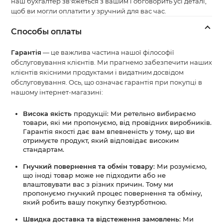
наш бухгалтер зв'яжеться з вашим і обговорить усі деталі,
щоб ви могли оплатити у зручний для вас час.
Способы оплаты
Гарантія
— це важлива частина нашої філософії
обслуговування клієнтів. Ми прагнемо забезпечити наших
клієнтів якісними продуктами і видатним досвідом
обслуговування. Ось, що означає гарантія при покупці в
нашому інтернет-магазині:
Висока якість
продукції: Ми ретельно вибираємо
товари, які ми пропонуємо, від провідних виробників.
Гарантія якості дає вам впевненість у тому, що ви
отримуєте продукт, який відповідає високим
стандартам.
Гнучкий повернення та обмін товару
: Ми розуміємо,
що іноді товар може не підходити або не
влаштовувати вас з різних причин. Тому ми
пропонуємо гнучкий процес повернення та обміну,
який робить вашу покупку безтурботною.
Швидка доставка та відстеження замовлень
: Ми