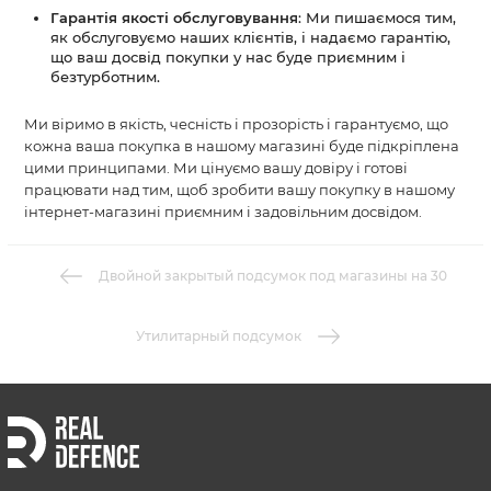
Гарантія якості обслуговування
: Ми пишаємося тим,
як обслуговуємо наших клієнтів, і надаємо гарантію,
що ваш досвід покупки у нас буде приємним і
безтурботним.
Ми віримо в якість, чесність і прозорість і гарантуємо, що
кожна ваша покупка в нашому магазині буде підкріплена
цими принципами. Ми цінуємо вашу довіру і готові
працювати над тим, щоб зробити вашу покупку в нашому
інтернет-магазині приємним і задовільним досвідом.
Двойной закрытый подсумок под магазины на 30
Утилитарный подсумок